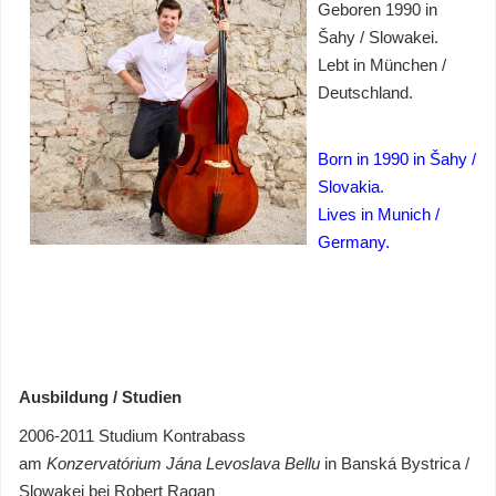
Geboren 1990 in
Šahy / Slowakei.
Lebt in München /
Deutschland.
Born in 1990 in Šahy /
Slovakia.
L
ives in Munich /
Germany.
Ausbildung / Studien
2006-2011 Studium Kontrabass
am
Konzervatórium Jána Levoslava Bellu
in Banská Bystrica /
Slowakei bei Robert Ragan