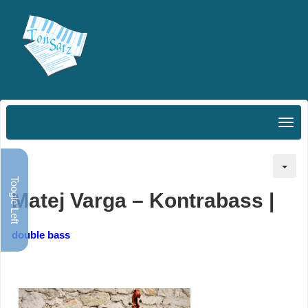
Toogle Left
Matej Varga
–
Kontrabass |
double bass