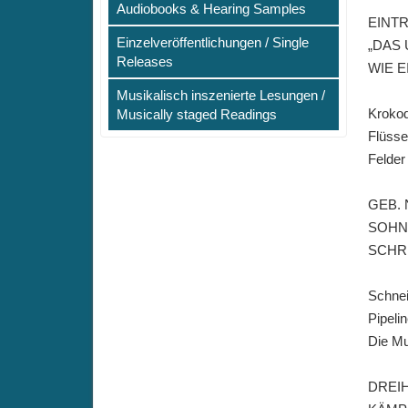
Audiobooks & Hearing Samples
EINT
Einzelveröffentlichungen / Single
„DAS
Releases
WIE E
Musikalisch inszenierte Lesungen /
Krokod
Musically staged Readings
Flüsse
Felder
GEB.
SOHN
SCHR
Schnei
Pipelin
Die Mu
DREI