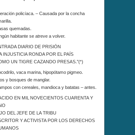
eración policíaca. – Causada por la concha
arilla.
sas quemadas.
ngún habitante se atreve a volver.
NTRADA DIARIO DE PRISIÓN
A INJUSTICIA RONDA POR EL PAÍS
OMO UN TIGRE CAZANDO PRESAS.”(*)
codrilo, vaca marina, hipopótamo pigmeo.
os y bosques de manglar.
mpos con cereales, mandioca y batatas – antes.
ACIDO EN MIL NOVECIENTOS CUARENTA Y
NO
JO DEL JEFE DE LA TRIBU
SCRITOR Y ACTIVISTA POR LOS DERECHOS
UMANOS