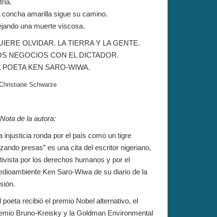
tria.
 concha amarilla sigue su camino.
jando una muerte viscosa.
IERE OLVIDAR. LA TIERRA Y LA GENTE.
OS NEGOCIOS CON EL DICTADOR.
L POETA KEN SARO-WIWA.
Christiane Schwarze
Nota de la autora:
a injusticia ronda por el país como un tigre
zando presas” es una cita del escritor nigeriano,
tivista por los derechos humanos y por el
dioambiente Ken Saro-Wiwa de su diario de la
isión.
l poeta recibió el premio Nobel alternativo, el
emio Bruno-Kreisky y la Goldman Environmental