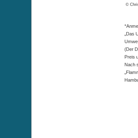
© Chri
*Anmer
„Das U
Umwelt
(Der D
Preis 
Nach s
„Flamm
Hambur