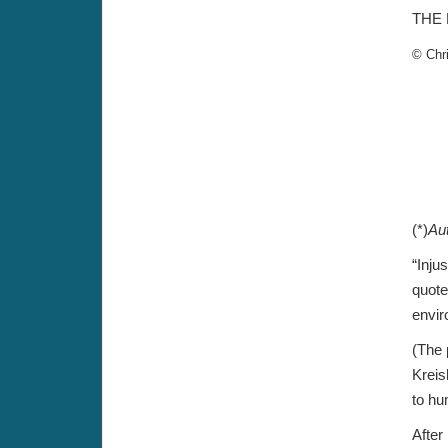
THE 
© Chr
(*)
Aut
“Injus
quote
envir
(The 
Kreis
to hu
After