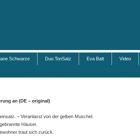
tiane Schwarze
Duo TonSatz
Eva Batt
Video
rung an (DE – original)
ieinsatz. – Veranlasst von der gelben Muschel.
gebrannte Häuser.
ewohner traut sich zurück.