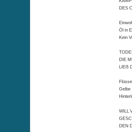
KÄMP
DES 
Einwoh
Öl in 
Kein V
TODE
DIE M
LIEẞ
Flüsse
Gelbe 
Hinter
WILL
GESC
DEN 