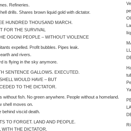
Ve
ines. Refineries.
pe
ell drills. Shares brown liquid gold with dictator.
Ol
EE HUNDRED THOUSAND MARCH.
La
T FOR THE SURVIVAL
lí
HE OGONI PEOPLE – WITHOUT VIOLENCE
M
itants expelled. Profit bubbles. Pipes leak.
L
 earth and rivers.
D
rd is flying in the sky anymore.
Ha
TH SENTENCE GALLOWS. EXECUTED.
tu
SHELL WOULD HAVE – BUT
Pe
CEDED TO THE DICTATOR.
Ya
s without fish. No green anywhere. People without a homeland.
P
w shell moves on.
L
 behind viscid death.
D
S TO FORGET. LAND AND PEOPLE.
Rí
 WITH THE DICTATOR.