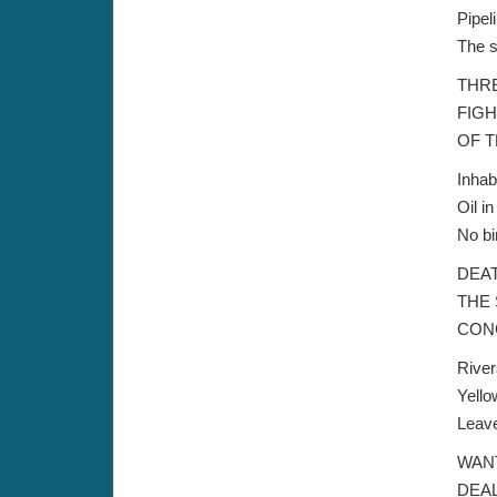
Pipel
The sh
THR
FIGH
OF T
Inhab
Oil in
No bi
DEA
THE 
CON
River
Yello
Leave
WANT
DEAL