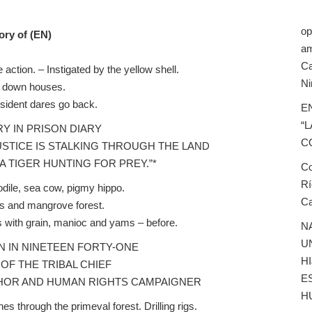
op
ry of (EN)
am
Ca
e action. – Instigated by the yellow shell.
Ni
 down houses.
sident dares go back.
E
“L
Y IN PRISON DIARY
C
USTICE IS STALKING THROUGH THE LAND
 A TIGER HUNTING FOR PREY.”*
Co
Rí
dile, sea cow, pigmy hippo.
Ca
s and mangrove forest.
s with grain, manioc and yams – before.
N
U
 IN NINETEEN FORTY-ONE
HI
OF THE TRIBAL CHIEF
E
HOR AND HUMAN RIGHTS CAMPAIGNER
H
es through the primeval forest. Drilling rigs.