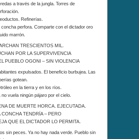
redas a través de la jungla. Torres de
rforación.
eoductos. Refinerías.
 concha perfora. Comparte con el dictador oro
quido marrón.
ARCHAN TRESCIENTOS MIL.
UCHAN POR LA SUPERVIVENCIA
EL PUEBLO OGONI – SIN VIOLENCIA
bitantes expulsados. El beneficio burbujea. Las
berías gotean.
tróleo en la tierra y en los ríos.
 no vuela ningún pájaro por el cielo.
ENA DE MUERTE HORCA. EJECUTADA.
A CONCHA TENDRÍA – PERO
EJA QUE EL DICTADOR LO PERMITA.
os sin peces. Ya no hay nada verde. Pueblo sin