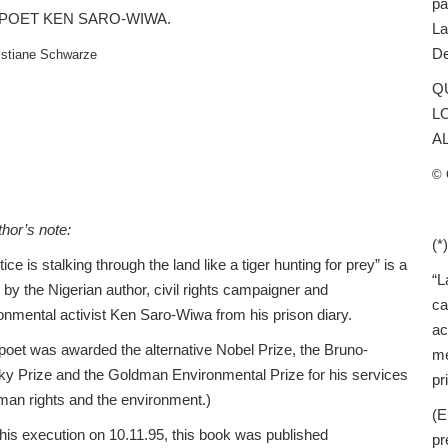
pa
POET KEN SARO-WIWA.
La
De
istiane Schwarze
QU
L
A
© 
hor’s note:
(*)
tice is stalking through the land like a tiger hunting for prey” is a
“L
 by the Nigerian author, civil rights campaigner and
ca
onmental activist Ken Saro-Wiwa from his prison diary.
ac
poet was awarded the alternative Nobel Prize, the Bruno-
me
ky Prize and the Goldman Environmental Prize for his services
pr
man rights and the environment.)
(E
 his execution on 10.11.95, this book was published
pr