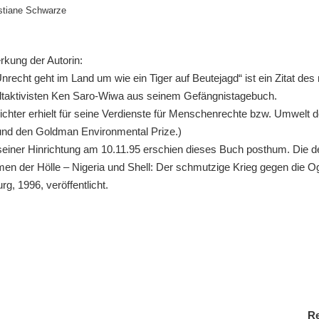
stiane Schwarze
kung der Autorin:
nrecht geht im Land um wie ein Tiger auf Beutejagd“ ist ein Zitat des 
aktivisten Ken Saro-Wiwa aus seinem Gefängnistagebuch.
ichter erhielt für seine Verdienste für Menschenrechte bzw. Umwelt d
und den Goldman Environmental Prize.)
einer Hinrichtung am 10.11.95 erschien dieses Buch posthum. Die d
en der Hölle – Nigeria und Shell: Der schmutzige Krieg gegen die O
g, 1996, veröffentlicht.
Re