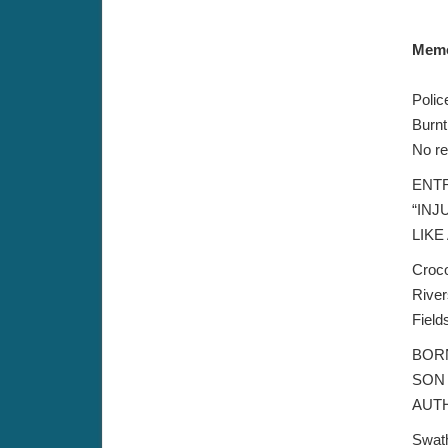
Memo
Polic
Burnt
No re
ENTR
“INJ
LIKE
Croco
River
Field
BORN
SON 
AUT
Swath