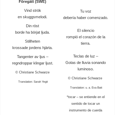
Föregått (SWE)
Vind strök
Tu voz
en skuggsmelodi.
debería haber comenzado.
Din röst
El silencio
borde ha börjat ljuda.
rompió el corazón de la
Stillheten
tierra.
krossade jordens hjärta.
Teclas de luz –
Tangenter av ljus –
Gotas de lluvia sonando
regndroppar klingar ljust.
luminoso.
© Christiane Schwarze
© Christiane Schwarze
Translation: Sarah Yegit
Translation: u. a. Eva Batt
*
tocar
– se entiende en el
sentido de tocar un
instrumento de cuerda