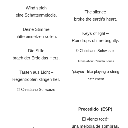
Wind strich
The silence
eine Schattenmelodie.
broke the earth’s heart.
Deine Stimme
Keys of light –
hätte einsetzen sollen.
Raindrops chime brightly.
Die Stille
© Christiane Schwarze
brach der Erde das Herz.
Translation: Claudia Jones
*
played
– like playing a string
Tasten aus Licht –
Regentropfen klingen hell.
instrument
© Christiane Schwarze
Precedido (ESP)
El viento tocó*
una melodía de sombras.