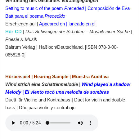
Vertonung des Gedichtes
Vorausgegangen
Setting to music of the poem
Preceded |
Composición de Eva
Batt para el poema
Precedido
Erschienen auf |
Appeared on |
lancado en el
Hör-CD
|
Das Schweigen der Schatten – Mosaik einer Suche |
Poesie & Musik
Baltrum Verlag | Haßloch/Deutschland. [ISBN 978-3-00-
065828-0]
Hörbeispiel
|
Hearing Sample | Muestra Auditiva
Wind strich eine Schattenmelodie
|
Wind played a shadow
Melody
|
El viento tocó una melodía de sombras
Duett für Violine und Kontrabass | Duet for violin and double
bass |
Dúo para violín y contrabajo