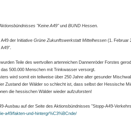
Aktionsbündnisses "Keine A49"
und
BUND Hessen.
A49 der Initiative
Grüne Zukunftswerkstatt Mittelhessen
(1. Februar 
 A49".
urden Teile des wertvollen artenreichen Dannenröder Forstes gero
, das 500.000 Menschen mit Trinkwasser versorgt.
rs wird somit ein teilweise über 250 Jahre alter gesunder Mischwa
 Zustand der Wälder so schlecht ist, dass selbst der Hessische Min
onen die hessischen Wälder wieder aufzuforsten!
A49-Ausbau auf der Seite des Aktionsbündnisses "Stopp-A49-Verkehr
/die-a49/fakten-und-hintergr%C3%BCnde/