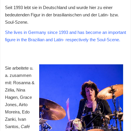
Seit 1993 lebt sie in Deutschland und wurde hier zu einer
bedeutenden Figur in der brasilianischen und der Latin- bzw.
Soul-Szene.
She lives in Germany since 1993 and has become an important
figure in the Brazilian and Latin- respectively the Soul-Scene.
Sie arbeitete u.
a. zusammen
mit: Rosanna &
Zélia, Nina
Hagen, Grace
Jones, Airto
Moreira, Edo
Zanki, Ivan
Santos,
Café