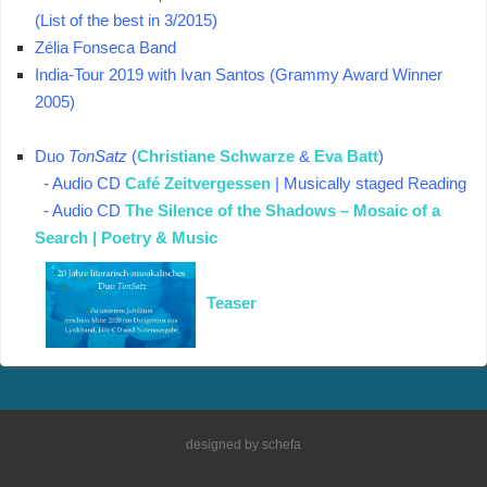
(
List of the best in 3/2015)
Zélia Fonseca Band
India-Tour 2019
with Ivan Santos (Grammy Award Winner
2005)
Duo
TonSatz
(
Christiane Schwarze
&
Eva Batt
)
- Audio CD
Café Zeitvergessen
|
Musically staged Reading
- A
udio CD
The Silence of the Shadows – Mosaic of a
Search | Poetry & Music
Teaser
designed by
schefa