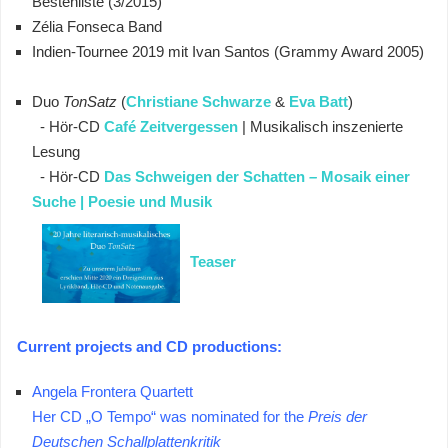
Bestenliste (3/2015)
Zélia Fonseca Band
Indien-Tournee 2019 mit Ivan Santos (Grammy Award 2005)
Duo
TonSatz
(
Christiane Schwarze
&
Eva Batt
)
- Hör-CD
Café Zeitvergessen
| Musikalisch inszenierte
Lesung
- Hör-CD
Das Schweigen der Schatten
–
Mosaik einer
Suche | Poesie und Musik
Teaser
Current projects and CD productions:
Angela Frontera Quartett
Her CD „O Tempo“ was nominated for the
Preis der
Deutschen Schallplattenkritik