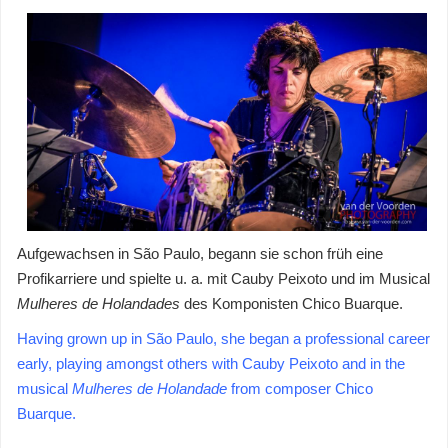
Aufgewachsen in São Paulo, begann sie schon früh eine
Profikarriere und spielte u. a. mit Cauby Peixoto und im Musical
Mulheres de Holandades
des Komponisten Chico Buarque.
Having grown up in São Paulo, she began a professional career
early, playing amongst others with Cauby Peixoto and in the
musical
Mulheres de Holandade
from composer Chico
Buarque.