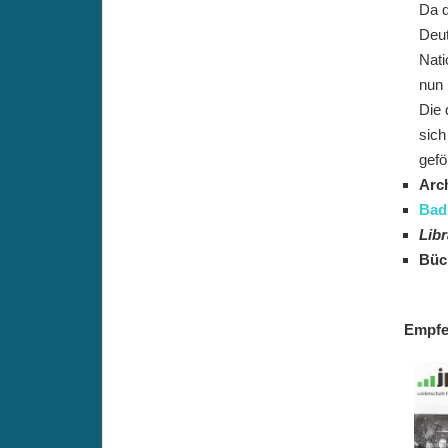
Da d
Deut
Nati
nun 
Die 
sich
gefö
Arch
Bad
Libr
Büc
Empfe