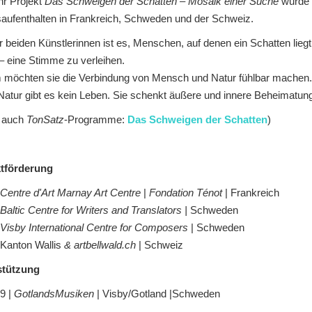
hr Projekt
Das Schweigen der Schatten – Mosaik einer Suche
wurde 
saufenthalten in Frankreich, Schweden und der Schweiz.
r beiden Künstlerinnen ist es, Menschen, auf denen ein Schatten liegt (
– eine Stimme zu verleihen.
möchten sie die Verbindung von Mensch und Natur fühlbar machen.
atur gibt es kein Leben. Sie schenkt äußere und innere Beheimatung, 
e auch
TonSatz
-Programme:
Das Schweigen der Schatten
)
ktförderung
Centre d'Art Marnay Art Centre
|
Fondation Ténot
| Frankreich
Baltic Centre for Writers and Translators |
Schweden
 Visby International Centre for Composers
| Schweden
 Kanton Wallis
& artbellwald.ch
| Schweiz
stützung
9 |
GotlandsMusiken
| Visby/Gotland |Schweden