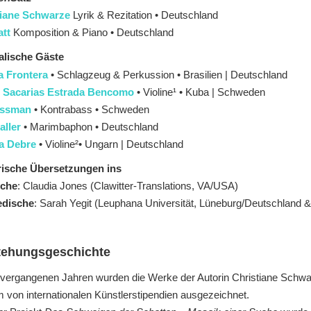
tiane Schwarze
Lyrik & Rezitation • Deutschland
tt
Komposition & Piano • Deutschland
alische Gäste
a Frontera
• Schlagzeug & Perkussion • Brasilien | Deutschland
o Sacarias Estrada Bencomo
• Violine¹ • Kuba | Schweden
Ossman
• Kontrabass • Schweden
aller
• Marimbaphon • Deutschland
a Debre
• Violine²• Ungarn | Deutschland
rische Übersetzungen ins
sche
: Claudia Jones (Clawitter-Translations, VA/USA)
dische
: Sarah Yegit (Leuphana Universität, Lüneburg/Deutschland 
tehungsgeschichte
 vergangenen Jahren wurden die Werke der Autorin Christiane Schwa
m von internationalen Künstlerstipendien ausgezeichnet.