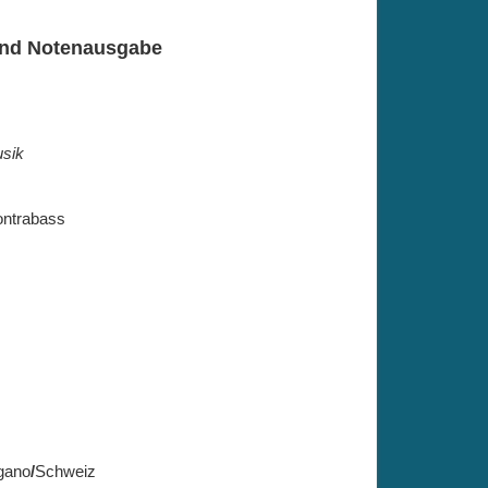
 und Notenausgabe
usik
Kontrabass
gano
/
Schweiz