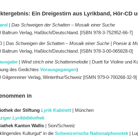
ektergebnis: Ein Dreigestirn aus Lyrikband, Hör-CD
band
|
Das Schweigen der Schatten – Mosaik einer Suche
 Baltrum Verlag, Haßloch/Deutschland. [ISBN 978-3-752952-66-7]
D |
Das Schweigen der Schatten – Mosaik einer Suche | Poesie & M
 Baltrum Verlag, Haßloch/Deutschland. [ISBN 978-3-00-065828-0]
ausgabe
|
Wind strich eine Schattenmelodie
| Duett für Violine und 
nung des Gedichtes
Vorausgegangen
)
 Gilgenreiner Verlag, Winterthur/Schweiz [ISMN 979-0-700268-32-9]
enommen in
iothek der Stiftung
Lyrik Kabinett
| München
ziger Lyrikbibliothek
iathek Kanton Wallis
| Sion/Schweiz
„klingendes Kulturgut“ in die
Schweizerische Nationalphonotek
| Lu