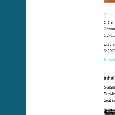
lässt.
CD im
Gesamt
CD-Cov
Erschi
© 2020
Blick 
Inhal
Gefühl
Entwic
Legt s