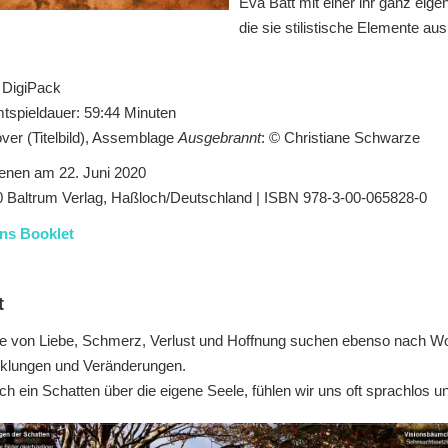
Eva Batt mit einer ihr ganz ei
die sie stilistische Elemente au
 DigiPack
spieldauer: 59:44 Minuten
er (Titelbild), Assemblage
Ausgebrannt
: © Christiane Schwarze
enen am 22. Juni 2020
 Baltrum Verlag, Haßloch/Deutschland | ISBN 978-3-00-065828-0
ins Booklet
t
e von Liebe, Schmerz, Verlust und Hoffnung suchen ebenso nach Wor
klungen und Veränderungen.
ich ein Schatten über die eigene Seele, fühlen wir uns oft sprachlos 