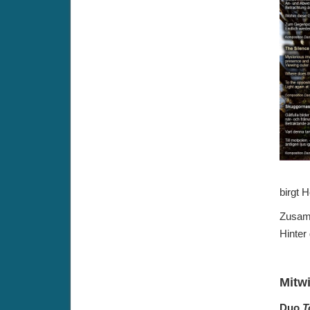
birgt H
Zusamm
Hinter
Mitw
Duo
T