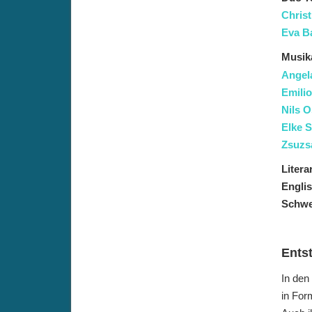
Chris
Eva Ba
Musik
Angel
Emili
Nils 
Elke S
Zsuzs
Litera
Engli
Schwe
Ents
In den
in For