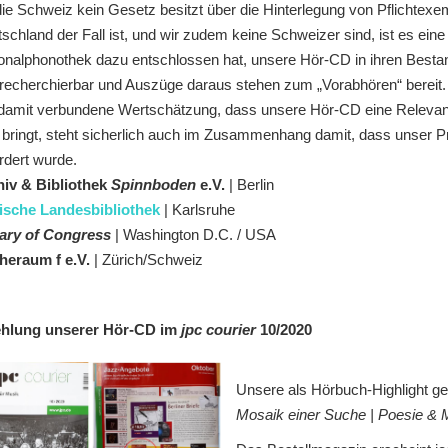
ie Schweiz kein Gesetz besitzt über die Hinterlegung von Pflichtexem
schland der Fall ist, und wir zudem keine Schweizer sind, ist es ein
onalphonothek dazu entschlossen hat, unsere Hör-CD in ihren Besta
recherchierbar und Auszüge daraus stehen zum „Vorabhören“ bereit.
damit verbundene Wertschätzung, dass unsere Hör-CD eine Relevanz
 bringt, steht sicherlich auch im Zusammenhang damit, dass unser P
rdert wurde.
iv & Bibliothek
Spinnboden
e.V.
| Berlin
ische Landesbibliothek
| Karlsruhe
ary of Congress
| Washington D.C. / USA
heraum f e.V.
| Zürich/Schweiz
hlung unserer Hör-CD im
jpc courier
10/2020
Unsere als Hörbuch-Highlight g
Mosaik einer Suche | Poesie & 