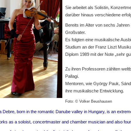
Sie arbeitet als Solistin, Konzer
darüber hinaus verschiedene erfo
Bereits im Alter von sechs Jahren 
Großvater.
Es folgten eine musikalische Aus
Studium an der Franz Liszt Musika
Diplom 1989 mit der Note „sehr gu
Zu ihren Professoren zählten we
Pallagi.
Mentoren, wie György Pauk, Sándo
ihre musikalische Entwicklung.
Foto: © Volker Beushausen
 Debre, born in the romantic Danube valley in Hungary, is an extremely
rks as a soloist, concertmaster and chamber musician and also fou