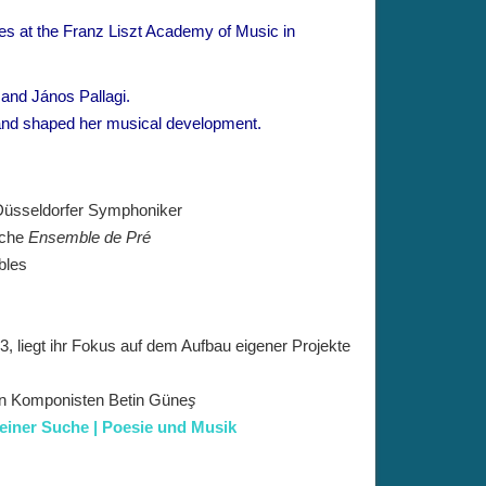
ies at the Franz Liszt Academy of Music in
and János Pallagi.
nd shaped her musical development.
 Düsseldorfer Symphoniker
iche
Ensemble de Pré
bles
, liegt ihr Fokus auf dem Aufbau eigener Projekte
n Komponisten Betin Güne
ş
einer Suche | Poesie und Musik