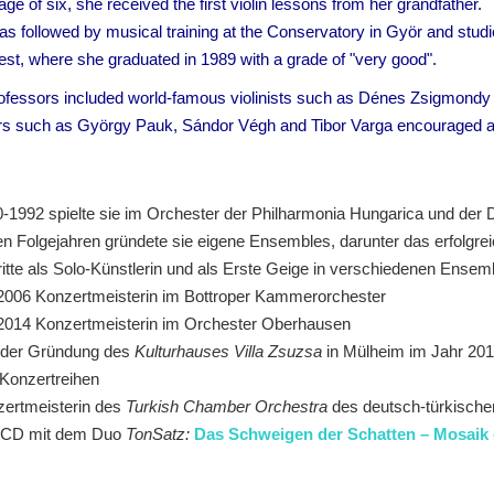
age of six, she received the first violin lessons from her grandfather.
as followed by musical training at the Conservatory in Györ and stud
st, where she graduated in 1989 with a grade of "very good".
ofessors included world-famous violinists such as Dénes Zsigmondy 
s such as György Pauk, Sándor Végh and Tibor Varga encouraged a
-1992 spielte sie im Orchester der Philharmonia Hungarica und der
en Folgejahren gründete sie eigene Ensembles, darunter das erfolgre
ritte als Solo-Künstlerin und als Erste Geige in verschiedenen Ensem
2006 Konzertmeisterin im Bottroper Kammerorchester
2014 Konzertmeisterin im Orchester Oberhausen
 der Gründung des
Kulturhauses Villa Zsuzsa
in Mülheim im Jahr 2013
Konzertreihen
ertmeisterin des
Turkish Chamber Orchestra
des deutsch-türkische
-CD mit dem Duo
TonSatz:
Das Schweigen der Schatten
–
Mosaik 