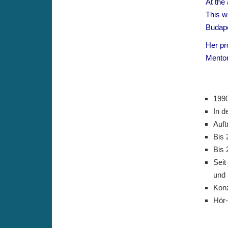
At the 
This w
Budape
Her pr
Mentor
1990
In d
Auft
Bis 
Bis 
Seit
und 
Konz
Hör