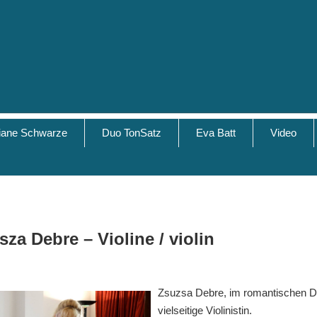
tiane Schwarze
Duo TonSatz
Eva Batt
Video
sza Debre – Violine / violin
Zsuzsa Debre, im romantischen Do
vielseitige Violinistin.