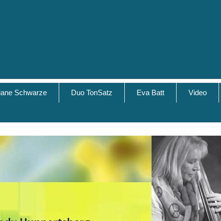
tiane Schwarze
Duo TonSatz
Eva Batt
Video