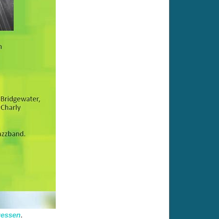
gessen
.